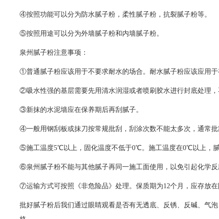
④按照功能可以分为防水腻子粉，柔性腻子粉，抗裂腻子粉等。
⑤按照用途可以分为外墙腻子粉和内墙腻子粉。
泉州腻子粉注意事项：
①普通腻子粉应该用于不要求耐水的场合。耐水腻子粉应该应用于
②吸水性强的基层需要先用清水润湿或者喷刷胶水进行封底处理，
③新抹的水泥墙应在保养期后再刮腻子。
④一般用钢刮板或抹刀按常规批刮，刮涂次数不能太多次，通常批
⑤施工温度
5
℃以上，固化温度不低于
0
℃。施工温度在
0
℃以上，
⑥泉州腻子粉不能与其他腻子再同一施工面使用，以免引起化学反
⑦运输方式可按照《非危险品》处理。保质期为
12
个月，应存放在
批好腻子粉后我们通过眼睛观看是否有无透底、反锈、反碱、气泡