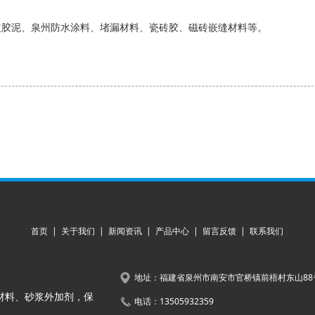
益胶泥、泉州防水涂料、堵漏材料、瓷砖胶、磁砖嵌缝材料等。
首页
|
关于我们
|
新闻资讯
|
产品中心
|
留言反馈
|
联系我们
地址：福建省泉州市南安市官桥镇前梧村东山88
材料、砂浆外加剂，保
电话：13505932359