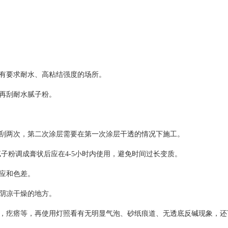
有要求耐水、高粘结强度的场所。
再刮耐水腻子粉。
刮两次，第二次涂层需要在第一次涂层干透的情况下施工。
腻子粉调成膏状后应在
4-5
小时内使用，避免时间过长变质。
应和色差。
阴凉干燥的地方。
，疙瘩等，再使用灯照看有无明显气泡、砂纸痕道、无透底反碱现象，还