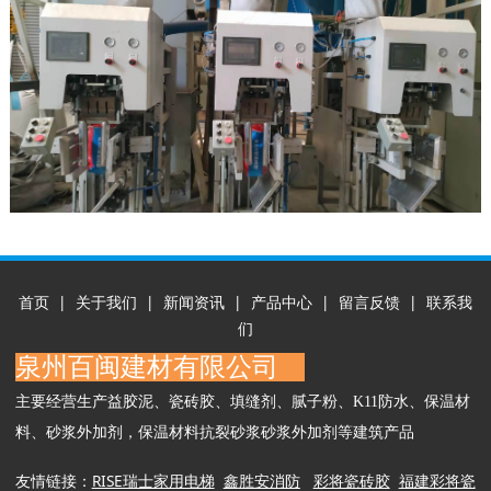
首页
|
关于我们
|
新闻资讯
|
产品中心
|
留言反馈
|
联系我
们
泉州百闽建材有限公司
主要经营生产益胶泥、瓷砖胶、填缝剂、腻子粉、K11防水、保温材
料、砂浆外加剂，保温材料抗裂砂浆砂浆外加剂等建筑产品
友情链接：
RISE瑞士家用电梯
鑫
胜安消防
彩将瓷砖胶
福建彩将瓷